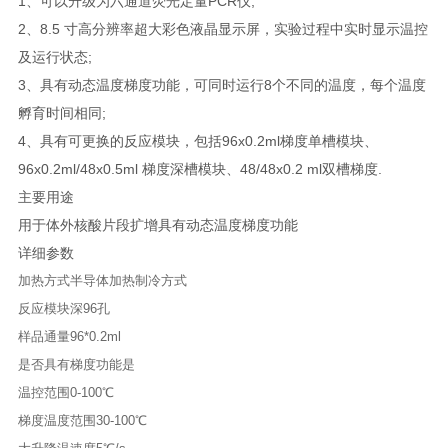
1、可以升级为六通道荧光定量PCR仪;
2、8.5 寸高分辨率超大彩色液晶显示屏，实验过程中实时显示温控
及运行状态;
3、具有动态温度梯度功能，可同时运行8个不同的温度，每个温度
孵育时间相同;
4、具有可更换的反应模块，包括96x0.2ml梯度单槽模块、
96x0.2ml/48x0.5ml 梯度深槽模块、48/48x0.2 ml双槽梯度.
主要用途
用于体外核酸片段扩增具有动态温度梯度功能
详细参数
加热方式
半导体加热制冷方式
反应模块深
96孔
样品通量
96*0.2ml
是否具有梯度功能
是
温控范围
0-100℃
梯度温度范围
30-100℃