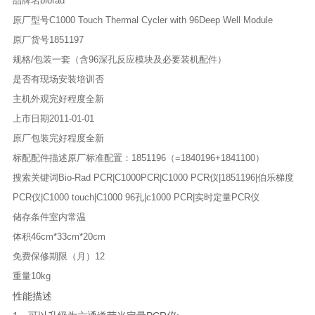
品牌名
biorad
原厂型号C1000 Touch Thermal Cycler with 96Deep Well Module
原厂货号
1851197
规格/包装
一套（含96深孔反应模块及必要装机配件）
是否有现场安装培训
否
主机外观完好程度
全新
上市日期
2011-01-01
原厂包装完好程度
全新
标配配件描述
原厂标准配置：1851196（=1840196+1841100）
搜索关键词
Bio-Rad PCR|C1000PCR|C1000 PCR仪|1851196|伯乐梯度
PCR仪|C1000 touch|C1000 96孔|c1000 PCR|实时定量PCR仪
储存条件
室内常温
体积
46cm*33cm*20cm
免费保修期限（月）
12
重量
10kg
性能描述