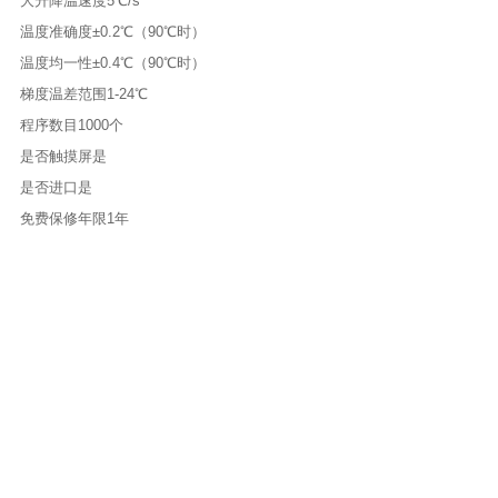
大升降温速度
5℃/s
温度准确度
±0.2℃（90℃时）
温度均一性
±0.4℃（90℃时）
梯度温差范围
1-24℃
程序数目
1000个
是否触摸屏
是
是否进口
是
免费保修年限1
年