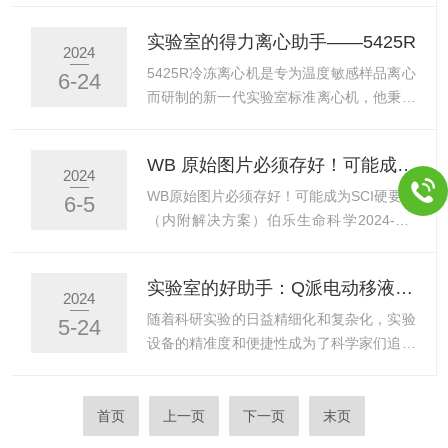
高真空度绝热层，使得液氮蒸发量低，保温
品、质控品等），显示检测结果，进行数据
实验室的得力离心助手——5425R
效果好；冻存架采用悬挂及隔箱设计，编有
处理（包括动力学分析、数据预处理、曲线
2024
索引的架子和盒子可以减少存取样品的时间
拟合、数据分类、质控等）。此外，FC还
5425R冷冻离心机是专为温度敏感样品离心
6-24
适合手工和计算机库存管理；可选配低液位
可以与电脑相连，通过使用功能更*的Skanlt
而研制的新一代实验室标准离心机，他秉承
报警器，当液位低于设定高度...
软件对仪器进行控制和数据结果的分析处
Eppendorf一贯先进的制冷技术，在全速运
理。吸收光检测：工作原理与主要结构和光
行状态下仍能确保将样品温度控制在4℃，
WB 原始图片必须存好！可能成为 SCI 硬要求（内附解决方案）
电比色计基本相同，在特定波长下检测被测
从而更大限度地保护样品，同时实现更高效
2024
物的吸光值，称为光吸收检测
率的分离结果。操作更便利：轻便的指压式
WB原始图片必须存好！可能成为SCI硬要求
6-5
（Absorbance，Abs）。只做吸收光检测的
离心机盖锁定设计，更加符合人体工程学理
（内附解决方案）伯乐生命科学2024-06-
酶标分析仪实际上就...
念，经久耐用：不锈钢转子腔及内置的冷凝
05原文作者：伯乐生命科学公众号如何博士
水排水口便于去除冷凝水。升级的样品保
群里，炸出来潜水的师兄师姐？那一定要靠
实验室的好助手：Q派电动移液器助力科研实验的高效进行
护：压缩技术可有效减少运行振动。旋钮
SCI返修意见！博二师兄喜提Nature修回通
2024
式：满足更多应用：可选配转子扩展至6
知，却面临一个棘手问题：编辑要求提供未
随着科研实验的日益精细化和复杂化，实验
5-24
个，包括5ml离心管固定角转和PCR8联管
剪裁的Blot图片，这让师兄一头雾水。∟生
设备的精准度和便捷性成为了科学家们追求
水平转子。更多...
科院博士科研…师兄不是，啥是「未剪裁」
的重要目标。在这样的背景下，Q派电动移
WB图？现在审稿都这么严格了？下面这
液器以其高效、精准、便捷的特点，成为了
种，就叫未剪裁的Blot图，就是整张膜的，
实验室中不能或缺的新利器，为科研实验的
首页
上一页
下一页
末页
不是最后裁的条带图。师姐小导现在不只是
高效进行提供了有力支持。一、精准度高，