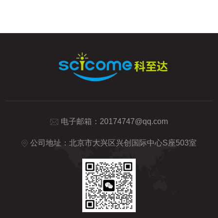
Nature，Diabetes等期刊...
减少误差在科研实验中，移液操作的精准度
对于实验结果的准确性具有重要影响。Q派
电动移液器采用先进的电子控制系统和精密
的传感器，能够实现对液体体积的精准控
制，大大减少了传统手工移液操作中的误
差。无论是微量移液还是大量移液，它都能
轻松应对，确保实验结果的准确...
电子邮箱：
20174747@qq.com
公司地址：北京市大兴区兴创国际中心S座503室