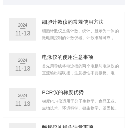
骤，助力用户高效、可靠地使用设备。一、精准操作要点
1.正确握持与量程调节：垂直持握移液器，拇指轻触控制
键，避免手部倾斜或用力过度导致误差。调节量程时，旋
细胞计数仪的常规使用方法
2024
转按钮至目标体积，确认数值显示清晰无跳动，避免超量
细胞计数仪是集计数、统计、显示为一体的
11-13
程操作。2.吸液与排液技巧：预润洗吸头：吸液前吸入并
微电脑控制的计数仪器。计数准确可靠，符
排出样品2-3次，减少液体...
合临床检验血常规结果，并又初步提示分辨
细菌感染或病毒感染。细胞计数器使用方
电泳仪的使用注意事项
便，适用于中、小型医院临床检验细胞分类
2024
计数。细胞计数仪操作步骤：1.按下电源
首先用导线将电泳槽的两个电极与电泳仪的
11-13
(Power)按钮，开启仪器。显示开启界面。
直流输出端联接，注意极性不要接反。电泳
2.自动细胞计数仪预设为细胞(Cell)模式。
仪电源开关调至关的位置，电压旋钮转到最
如果是其他模式请设置改为细胞(Cells)模
小，根据工作需要选择稳压稳流方式及电压
PCR仪的梯度优势
式。3.将10μL样本加至10μL台盼蓝染料
电流范围。接通电源，缓缓旋转电压调节钮
2024
中，上下吹打，轻轻混匀。4.将10μL样本混
直到达到的所需电压为止，设定电泳终止时
梯度PCR仪适用于分子生物学、食品工业、
11-13
合物加入到细胞计数板一侧的计数池...
间，此时电泳即开始进行。工作完毕后，应
生物技术、环境科学、微生物学、基因检测
将各旋钮、开关旋至零位或关闭状态，并拨
等领域以聚合酶链式反应为特征的、以检测
出电泳插头。电泳仪注意事项：电泳仪通电
DNA/RNA为目的的各种病原体检测及基因
酶标仪的操作注意事项
进入工作状态后，禁止人体接触电极、电泳