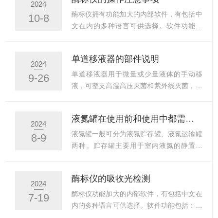
分析。在梯度模块上，可实现对梯度温度和
2024
物及其它可能带电部分，也不能到电泳槽内
梯度宽度等参数的调整，自由编程温度，梯
酶标仪拥有功能加大的内部软件，有包括中
10-8
取放东西，如需要应先断电，以免触电。同
度实现不同样品的退火温度并同时进行热循
文在内的多种语言可供选择。软件功能包
时要求仪器必须有良好接地...
环，仅一次实验就能确定特定体系相应的退
括：设置微孔板布局（包括空白、标准品、
火温度，从而可在短时间内对PCR实验进行
待测样品、质控品等），显示检测结果，进
单道移液器的部件说明
优化，大大提高工作效率。除具标准PCR仪
行数据处理（包括动力学分析、数据预处
2024
功能外，其梯度模块还能同时进行多个不同
理、曲线拟合、数据分类、质控等）。此
单道移液器用于微量或少量液体的手动移
9-26
退火温度的PCR反应，在梯度模块上，可实
外，FC还可以与电脑相连，通过使用功能
液，可整支高温高压灭菌和紫外线灭菌，操
现对梯度温度...
更*的Skanlt软件对仪器进行控制和数据结果
作更安全。移液器的工作原理是活塞通过弹
的分析处理。酶标仪从原理上可以分为光栅
簧的伸缩运动来实现吸液和放液。在活塞推
液氮罐在使用前和使用中都需要做哪些检查
型酶标仪和滤光片型酶标仪。光栅型酶标仪
动下，排出部分空气，利用大气压吸入液
2024
可以截取光源波长范围内的任意波长，而滤
体，再由活塞推动空气排出液体。使用移液
液氮罐一般可分为液氮贮存罐、液氮运输罐
8-9
光片型酶标仪则根据选配的滤光片，只能截
器时，配合弹簧的伸缩性特点来操作，可以
两种。贮存罐主要用于室内液氮的静置贮
取特定波长进行检测。操...
很好地控制移液的速度和力度。性能描述：
存，不宜在工作状态下作远距离运输使用；
1.符合人体工程学设计，重量轻，且操作用
液氮运输罐为了满足运输的条件，作了专门
酶标仪的吸收光检测
力小，可以有效防止手部重复性劳损
的防震设计。其除可静置贮存外，还可在充
2024
（RSI）。2.采用PerfectPiston系统的高科
装液氮状态下，作运输使用，但也应避免剧
酶标仪功能加大的内部软件，有包括中文在
7-19
技材质，坚固耐用，耐高温抗腐蚀。3.四位
烈的碰撞和震动。液氮罐箱体结构：双层铝
内的多种语言可供选择。软件功能包括：设
数字体积显示...
制真空设计结合高级真空绝热材料，稳定的
置微孔板布局（包括空白、标准品、待测样