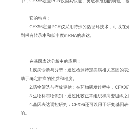
中，CFX96定量PCR仪因其快速、灵敏和准确的特点
它的特点：
CFX96定量PCR仪采用特殊的热循环技术，可以在
到稀有转录本和低丰度mRNA的表达。
在基因表达分析中的应用：
1.疾病诊断与分型：通过检测特定疾病相关基因的表达
助于确定肿瘤的性质和程度。
2.药物筛选与疗效评估：在药物研发过程中，CFX9
3.生物标志物识别：通过比较正常组织和病变组织之间
4.基因表达调控研究：CFX96还可以用于研究基因
响。