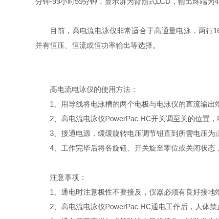
分钟-99小时59分钟，显示屏为背照式LCD，输出终端为
目前，高电流电泳仪非常适合于高通量电泳，两行16
并有恒压、恒流或恒功率输出等选择。
高电流电泳仪的使用方法：
1、用导线将电泳槽的两个电极与电泳仪的直流输出
2、高电流电泳仪PowerPac HC开关调至关的位
3、接通电源，缓缓旋转电压调节钮直到所需电压为止
4、工作完毕后将各旋钮、开关旋至零位或关闭状态
注意事项：
1、通电时注意极性不要接反，仪器必须有良好接地
2、高电流电泳仪PowerPac HC通电工作后，人