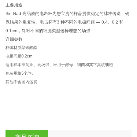
主要用途
Bio-Rad 高品质的电击杯为您宝贵的样品提供稳定的脉冲传送，确
保结果的重复性。电击杯有3 种不同的电极间距 ― 0.4、0.2 和
0.1cm，针对不同的细胞类型选择理想的场强
详细参数
杯体材质
聚碳酸酯
电极间距
0.2cm
适用样本
窄间距、高场强、应用于酵母、细菌和其它真核细胞
包装规格
5个/包
其他
不含国内运费