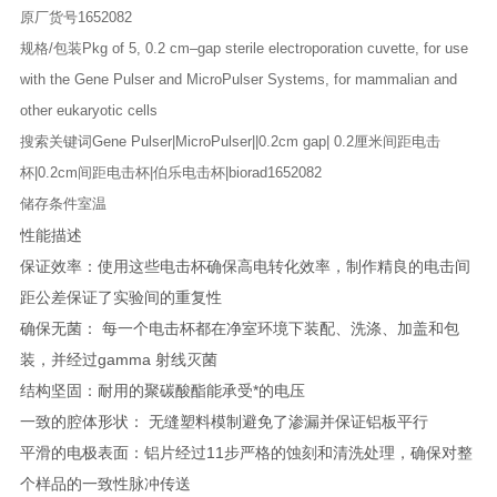
原厂货号
1652082
规格/包装
Pkg of 5, 0.2 cm–gap sterile electroporation cuvette, for use
with the Gene Pulser and MicroPulser Systems, for mammalian and
other eukaryotic cells
搜索关键词
Gene Pulser|MicroPulser||0.2cm gap| 0.2厘米间距电击
杯|0.2cm间距电击杯|伯乐电击杯|biorad1652082
储存条件
室温
性能描述
保证效率：使用这些电击杯确保高电转化效率，制作精良的电击间
距公差保证了实验间的重复性
确保无菌： 每一个电击杯都在净室环境下装配、洗涤、加盖和包
装，并经过gamma 射线灭菌
结构坚固：耐用的聚碳酸酯能承受*的电压
一致的腔体形状： 无缝塑料模制避免了渗漏并保证铝板平行
平滑的电极表面：铝片经过11步严格的蚀刻和清洗处理，确保对整
个样品的一致性脉冲传送