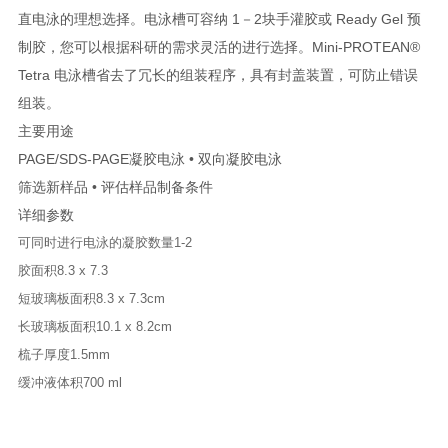
直电泳的理想选择。电泳槽可容纳 1－2块手灌胶或 Ready Gel 预
制胶，您可以根据科研的需求灵活的进行选择。Mini-PROTEAN®
Tetra 电泳槽省去了冗长的组装程序，具有封盖装置，可防止错误
组装。
主要用途
PAGE/SDS-PAGE凝胶电泳 • 双向凝胶电泳
筛选新样品 • 评估样品制备条件
详细参数
可同时进行电泳的凝胶数量
1-2
胶面积
8.3 x 7.3
短玻璃板面积
8.3 x 7.3cm
长玻璃板面积
10.1 x 8.2cm
梳子厚度
1.5mm
缓冲液体积
700 ml