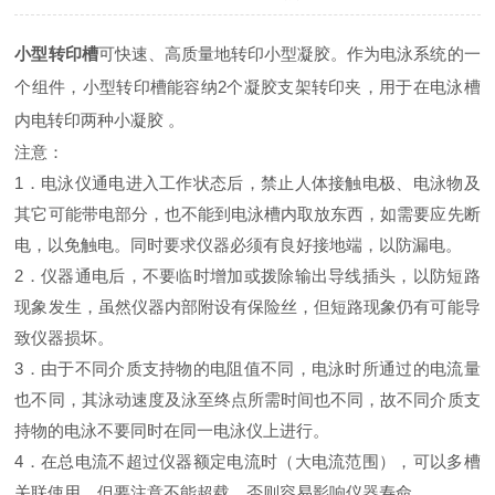
小型转印槽
可快速、高质量地转印小型凝胶。作为电泳系统的一
个组件，小型转印槽能容纳2个凝胶支架转印夹，用于在电泳槽
内电转印两种小凝胶 。
注意：
1．电泳仪通电进入工作状态后，禁止人体接触电极、电泳物及
其它可能带电部分，也不能到电泳槽内取放东西，如需要应先断
电，以免触电。同时要求仪器必须有良好接地端，以防漏电。
2．仪器通电后，不要临时增加或拨除输出导线插头，以防短路
现象发生，虽然仪器内部附设有保险丝，但短路现象仍有可能导
致仪器损坏。
3．由于不同介质支持物的电阻值不同，电泳时所通过的电流量
也不同，其泳动速度及泳至终点所需时间也不同，故不同介质支
持物的电泳不要同时在同一电泳仪上进行。
4．在总电流不超过仪器额定电流时（大电流范围），可以多槽
关联使用，但要注意不能超载，否则容易影响仪器寿命。